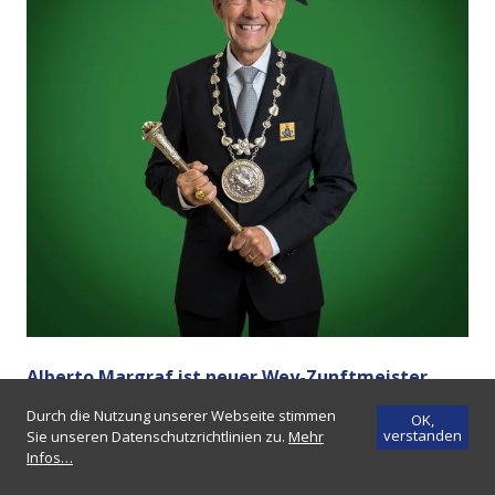
Alberto Margraf ist neuer Wey-Zunftmeister
2026
!
Im Jahr 2023 amtete Alberto «Berto» Margraf
bereits als Präsident des Luzerner
Fasnachtskomitees (LFK) und führte so in hoher
Position durch die Luzerner Fasnacht. Nun amtet er