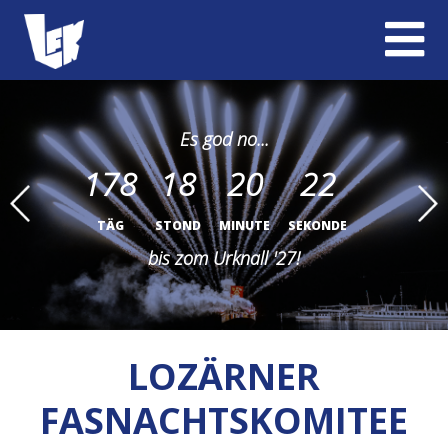
Es god no...
178
18
20
20
TÄG
STOND
MINUTE
SEKONDE
bis zom Urknall '27!
LOZÄRNER
FASNACHTSKOMITEE