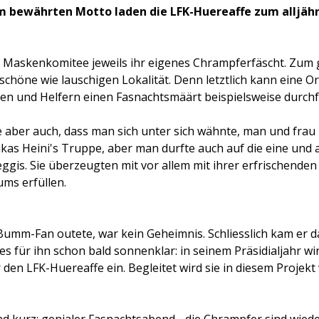
esem bewährten Motto laden die LFK-Huereaffe zum alljä
as Maskenkomitee jeweils ihr eigenes Chrampferfäscht. Zum
h schöne wie lauschigen Lokalität. Denn letztlich kann eine
innen und Helfern einen Fasnachtsmäärt beispielsweise durch
e aber auch, dass man sich unter sich wähnte, man und frau 
kas Heini's Truppe, aber man durfte auch auf die eine und 
ggis. Sie überzeugten mit vor allem mit ihrer erfrischenden 
ms erfüllen.
-Bumm-Fan outete, war kein Geheimnis. Schliesslich kam er 
s für ihn schon bald sonnenklar: in seinem Präsidialjahr wir
den LFK-Huereaffe ein. Begleitet wird sie in diesem Projekt