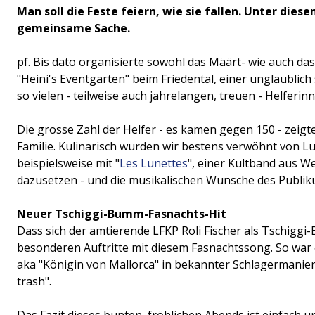
Man soll die Feste feiern, wie sie fallen. Unter di
gemeinsame Sache.
pf. Bis dato organisierte sowohl das Määrt- wie auch d
"Heini's Eventgarten" beim Friedental, einer unglaublic
so vielen - teilweise auch jahrelangen, treuen - Helfer
Die grosse Zahl der Helfer - es kamen gegen 150 - zeigt
Familie. Kulinarisch wurden wir bestens verwöhnt von Lu
beispielsweise mit "
Les Lunettes
", einer Kultband aus We
dazusetzen - und die musikalischen Wünsche des Publiku
Neuer Tschiggi-Bumm-Fasnachts-Hit
Dass sich der amtierende LFKP Roli Fischer als Tschiggi
besonderen Auftritte mit diesem Fasnachtssong. So war e
aka "Königin von Mallorca" in bekannter Schlagermanier 
trash".